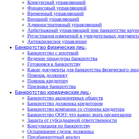
Конкурсный управляющий
Финансовый управляющий
Временный управляющий
Внешний управляющий
Административный управляющий
Арбитражный управляющий при банкротстве круп
Регистрация изменений в учредительных документ
Антикризисное управление
Банкротство физических лиц
Банкротство с ипотекой
Ведение процедуры банкротства
Готовимся к банкротству
Какие документы для банкротства физического лиц
Помощь должнику
Помощь кредитору
Признаки банкротства
Банкротство юридических лиц
Банкротство акционерных обществ
Банкротство должника кредитором
Банкротство компании со стороны кредитора
Банкротство ООО: что важно знать организации
Защита от субсидиарной ответственности
Консультация по банкротству
Оспаривание сделок должника
Предбанкротный анализ