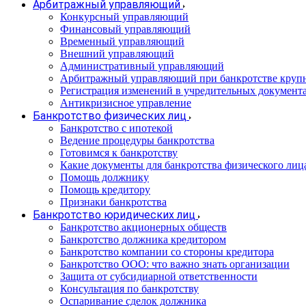
Арбитражный управляющий
Конкурсный управляющий
Финансовый управляющий
Временный управляющий
Внешний управляющий
Административный управляющий
Арбитражный управляющий при банкротстве круп
Регистрация изменений в учредительных документ
Антикризисное управление
Банкротство физических лиц
Банкротство с ипотекой
Ведение процедуры банкротства
Готовимся к банкротству
Какие документы для банкротства физического лиц
Помощь должнику
Помощь кредитору
Признаки банкротства
Банкротство юридических лиц
Банкротство акционерных обществ
Банкротство должника кредитором
Банкротство компании со стороны кредитора
Банкротство ООО: что важно знать организации
Защита от субсидиарной ответственности
Консультация по банкротству
Оспаривание сделок должника