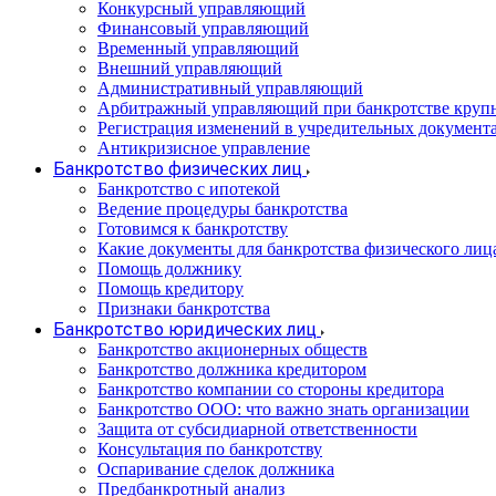
Конкурсный управляющий
Финансовый управляющий
Временный управляющий
Внешний управляющий
Административный управляющий
Арбитражный управляющий при банкротстве круп
Регистрация изменений в учредительных документ
Антикризисное управление
Банкротство физических лиц
Банкротство с ипотекой
Ведение процедуры банкротства
Готовимся к банкротству
Какие документы для банкротства физического лиц
Помощь должнику
Помощь кредитору
Признаки банкротства
Банкротство юридических лиц
Банкротство акционерных обществ
Банкротство должника кредитором
Банкротство компании со стороны кредитора
Банкротство ООО: что важно знать организации
Защита от субсидиарной ответственности
Консультация по банкротству
Оспаривание сделок должника
Предбанкротный анализ