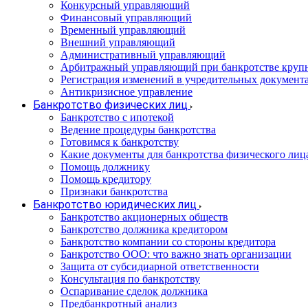
Конкурсный управляющий
Финансовый управляющий
Временный управляющий
Внешний управляющий
Административный управляющий
Арбитражный управляющий при банкротстве круп
Регистрация изменений в учредительных документ
Антикризисное управление
Банкротство физических лиц
Банкротство с ипотекой
Ведение процедуры банкротства
Готовимся к банкротству
Какие документы для банкротства физического лиц
Помощь должнику
Помощь кредитору
Признаки банкротства
Банкротство юридических лиц
Банкротство акционерных обществ
Банкротство должника кредитором
Банкротство компании со стороны кредитора
Банкротство ООО: что важно знать организации
Защита от субсидиарной ответственности
Консультация по банкротству
Оспаривание сделок должника
Предбанкротный анализ