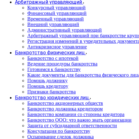
Арбитражный управляющий
Конкурсный управляющий
Финансовый управляющий
Временный управляющий
Внешний управляющий
Административный управляющий
Арбитражный управляющий при банкротстве круп
Регистрация изменений в учредительных документ
Антикризисное управление
Банкротство физических лиц
Банкротство с ипотекой
Ведение процедуры банкротства
Готовимся к банкротству
Какие документы для банкротства физического лиц
Помощь должнику
Помощь кредитору
Признаки банкротства
Банкротство юридических лиц
Банкротство акционерных обществ
Банкротство должника кредитором
Банкротство компании со стороны кредитора
Банкротство ООО: что важно знать организации
Защита от субсидиарной ответственности
Консультация по банкротству
Оспаривание сделок должника